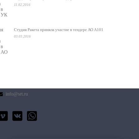
11.02.2016
Студия Ракета приняла участие в тендере АО А101
03.03.2016
НАШИ КОНТАКТЫ
МОСКВА, ЖК Дубровка, Ясеневая улица, 5к1
+7 (495) 222-65-00
info@srt.ru
менеджер.
 позже.