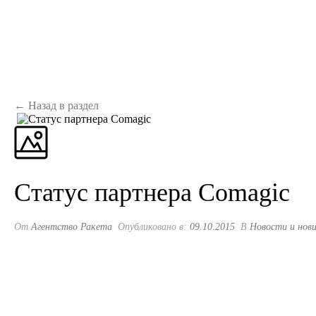
← Назад в раздел
Статус партнера Comagic
От
Агентство Ракета
Опубликовано в:
09.10.2015
В
Новости и нов