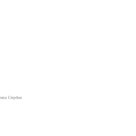
ГЛАВНАЯ
/
НОВОСТИ И НОВИНКИ СТУДИИ
/
СТАТ
инки Студии