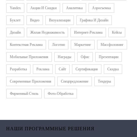
Yandex
Акции И Скидки
Аналитика
Аэросъемка
Буклет
Видео
Визуализации
Графика И Дизайн
Дизайн
Жилая Недвижимость
Интернет-Реклама
Кейсы
Контекстная Реклама
Логотип
Маркетинг
Массфоловинг
Мобильные Приложения
Награды
Офис
Презентации
Разработка
Реклама
Сайт
Сертификация
Скидка
Современные Приложения
Спецпредложение
Тендеры
Фирменный Стиль
Фото-Обработка
НАШИ ПРОГРАММНЫЕ РЕШЕНИЯ