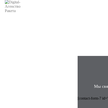
Мы свя
[contact-form-7 id