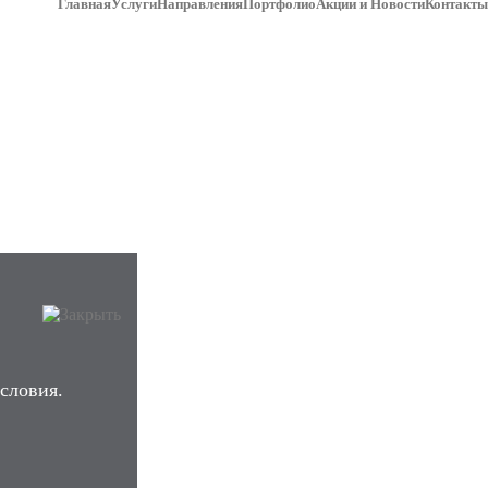
Главная
Услуги
Направления
Портфолио
Акции и Новости
Контакты
словия.